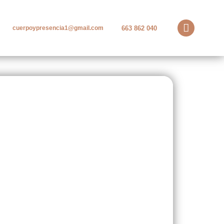
663 862 040
cuerpoypresencia1@gmail.com