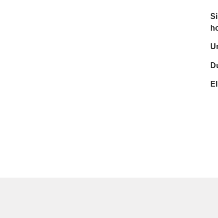
Si
ho
Un
Du
El