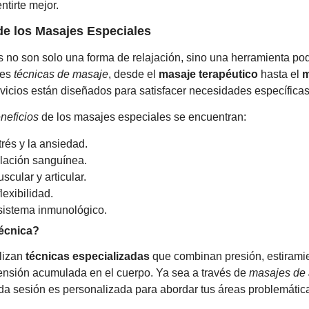
tirte mejor.
de los Masajes Especiales
 no son solo una forma de relajación, sino una herramienta po
ntes
técnicas de masaje
, desde el
masaje terapéutico
hasta el
m
rvicios están diseñados para satisfacer necesidades específicas
neficios
de los masajes especiales se encuentran:
rés y la ansiedad.
ulación sanguínea.
scular y articular.
lexibilidad.
sistema inmunológico.
écnica?
ilizan
técnicas especializadas
que combinan presión, estirami
 tensión acumulada en el cuerpo. Ya sea a través de
masajes de 
ada sesión es personalizada para abordar tus áreas problemática