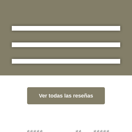
Ver todas las reseñas
⭐⭐⭐⭐⭐
⭐⭐⭐⭐⭐
⭐⭐⭐⭐⭐