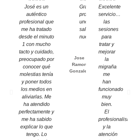
José es un
Gran
Excelente
auténtico
profesional,
servicio…
profesional que
uno
las
me ha tratado
sale
sesiones
desde el minuto
nuevo!
para
1 con mucho
tratar y
tacto y cuidado,
mejorar
Jose
preocupado por
la
Ramon
conocer qué
migraña
Gonzalez
molestias tenía
me
y poner todos
han
los medios en
funcionado
aliviarlas. Me
muy
ha atendido
bien.
perfectamente y
El
me ha sabido
profesionalismo
explicar lo que
y la
tengo. Lo
atención