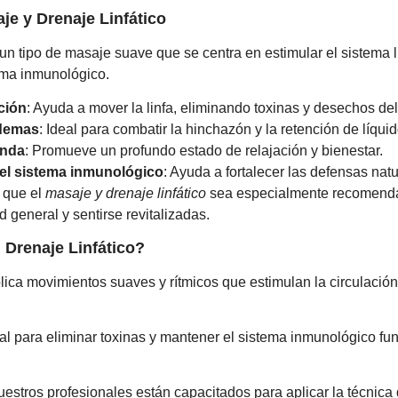
je y Drenaje Linfático
un tipo de masaje suave que se centra en estimular el sistema li
tema inmunológico.
ación
: Ayuda a mover la linfa, eliminando toxinas y desechos de
demas
: Ideal para combatir la hinchazón y la retención de líquid
unda
: Promueve un profundo estado de relajación y bienestar.
el sistema inmunológico
: Ayuda a fortalecer las defensas nat
 que el
masaje y drenaje linfático
sea especialmente recomend
 general y sentirse revitalizadas.
Drenaje Linfático?
ica movimientos suaves y rítmicos que estimulan la circulación 
al para eliminar toxinas y mantener el sistema inmunológico f
estros profesionales están capacitados para aplicar la técnica 