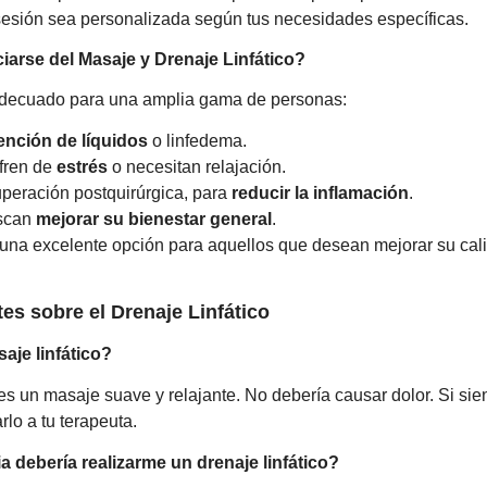
esión sea personalizada según tus necesidades específicas.
arse del Masaje y Drenaje Linfático?
decuado para una amplia gama de personas:
ención de líquidos
o linfedema.
ufren de
estrés
o necesitan relajación.
peración postquirúrgica, para
reducir la inflamación
.
scan
mejorar su bienestar general
.
 una excelente opción para aquellos que desean mejorar su ca
es sobre el Drenaje Linfático
aje linfático?
o es un masaje suave y relajante. No debería causar dolor. Si sie
lo a tu terapeuta.
a debería realizarme un drenaje linfático?