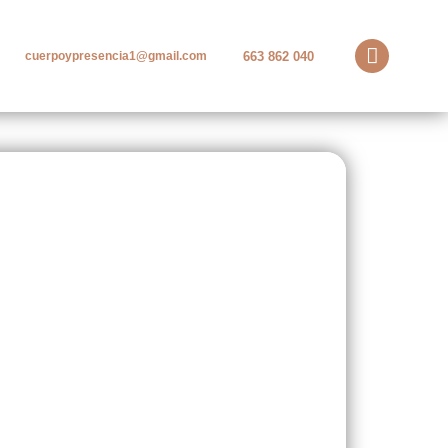
663 862 040
cuerpoypresencia1@gmail.com