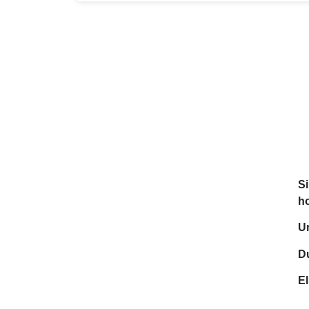
Si
ho
Un
Du
El