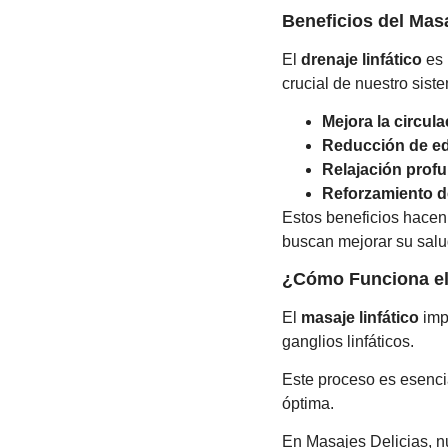
Beneficios del Masa
El
drenaje linfático
es 
crucial de nuestro sis
Mejora la circul
Reducción de e
Relajación prof
Reforzamiento d
Estos beneficios hacen
buscan mejorar su salud
¿Cómo Funciona el 
El
masaje linfático
impl
ganglios linfáticos.
Este proceso es esenci
óptima.
En Masajes Delicias, nu