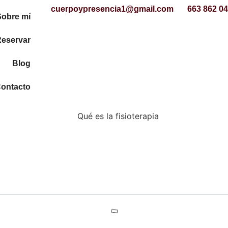
cuerpoypresencia1@gmail.com
663 862 0
Sobre mí
eservar
Blog
ontacto