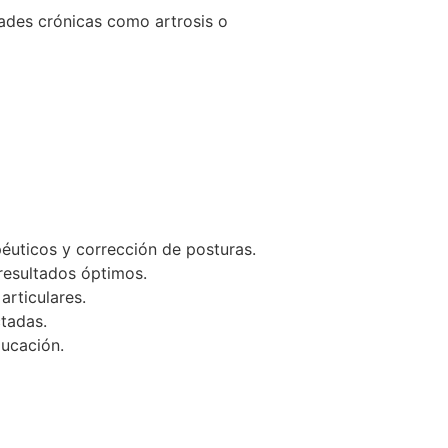
edades crónicas como artrosis o
péuticos y corrección de posturas.
resultados óptimos.
articulares.
ctadas.
ducación.