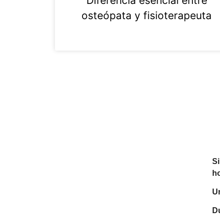
Diferencia esencial entre
osteópata y fisioterapeuta
Si
ho
Un
Du