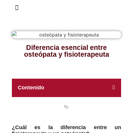
Tarjeta Regalo
Diferencia esencial entre
osteópata y fisioterapeuta
Contenido
¿Cuál es la diferencia entre un